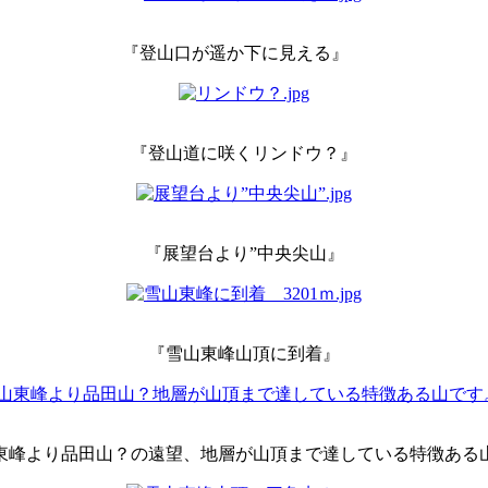
『登山口が遥か下に見える』
『登山道に咲くリンドウ？』
『展望台より”中央尖山』
『雪山東峰山頂に到着』
東峰より品田山？の遠望、地層が山頂まで達している特徴ある