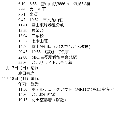
6:10～6:55 雪山山頂3886ｍ 気温5.8度
7:44 カール下
8:31 水源
9:47～10:52 三六九山荘
11:41 雪山東峰巻道分岐
12:29 展望台
13:04 二葉松
13:52 七卡山荘
14:50 雪山登山口（バスで台北へ移動）
20:45～19:55 礁渓にて食事
22:00 MRT古亭駅解散⇒台北駅
22:30 台北リライトホテル着
11月17日（日）晴れ
終日観光
11月18日（月）晴れ
午前中観光
11:30 ホテルチェックアウト（MRTにて松山
15:30 台北松山空港
19:15 羽田空港着（解散）