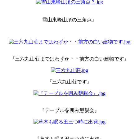
雪山東峰山頂の三角点』
『三六九山荘まではわずか・・前方の白い建物です』
『三六九山荘です』
『テーブルを囲み懇親会』
『草木も眠る丑三つ時に出発』