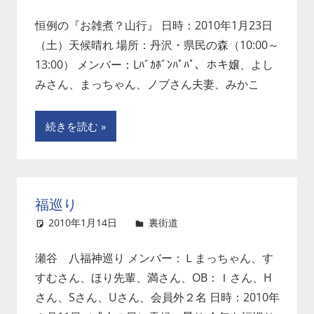
恒例の『お雑煮？山行』 日時：2010年1月23日
（土）天候晴れ 場所：丹沢・県民の森（10:00～
13:00） メンバー：Lﾊﾞｶﾎﾞﾝﾊﾟﾊﾟ、ホキ嬢、よし
みさん、まっちゃん、ノブさん夫妻、みかこ
続きを読む
福巡り
2010年1月14日
裏街道
コメントを残す
瀬谷 八福神巡り メンバー：Ｌまっちゃん、す
すむさん、ほり先輩、満さん、OB：Ｉさん、H
さん、Sさん、Uさん、会員外２名 日時：2010年