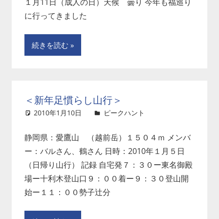
１月11日（成人の日）天候 曇り 今年も福巡り
に行ってきました
続きを読む
＜新年足慣らし山行＞
2010年1月10日
ピークハント
コメントを残
す
静岡県：愛鷹山 （越前岳）１５０４ｍ メンバ
ー：バルさん、鶴さん 日時：2010年１月５日
（日帰り山行） 記録 自宅発７：３０ー東名御殿
場ー十利木登山口９：００着ー９：３０登山開
始ー１１：００勢子辻分