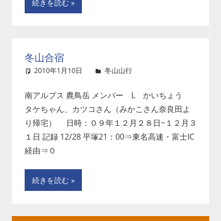
続きを読む
冬山合宿
2010年1月10日
冬山山行
コメントを残す
南アルプス 農鳥岳 メンバー L かいちょう
タケちゃん、カツコさん（みかこさん奈良田よ
り帰宅） 日時：０９年１２月２８日~１２月３
１日 記録 12/28 平塚21：00⇒東名高速・富士IC
経由⇒０
続きを読む