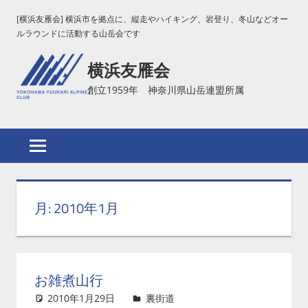
コ
[横浜友雁会] 横浜市を拠点に、縦走やハイキング、岩登り、冬山などオー
ン
ルラウンドに活動する山岳会です
テ
横浜友雁会
ン
ツ
創立1959年 神奈川県山岳連盟所属
へ
ス
キ
ッ
プ
月:
2010年1月
お雑煮山行
2010年1月29日
Murase
裏街道
コメントを残す