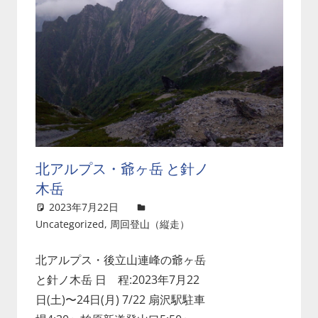
北アルプス・爺ヶ岳 と針ノ
木岳
2023年7月22日
吉田
Uncategorized
,
周回登山（縦走）
コメントを残す
北アルプス・後立山連峰の爺ヶ岳
と針ノ木岳 日 程:2023年7月22
日(土)〜24日(月) 7/22 扇沢駅駐車