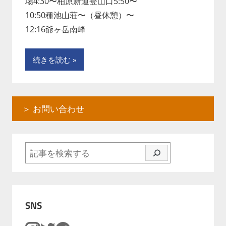
場4:30〜柏原新道登山口5:50〜
10:50種池山荘〜（昼休憩）〜
12:16爺ヶ岳南峰
続きを読む
＞ お問い合わせ
検索
SNS