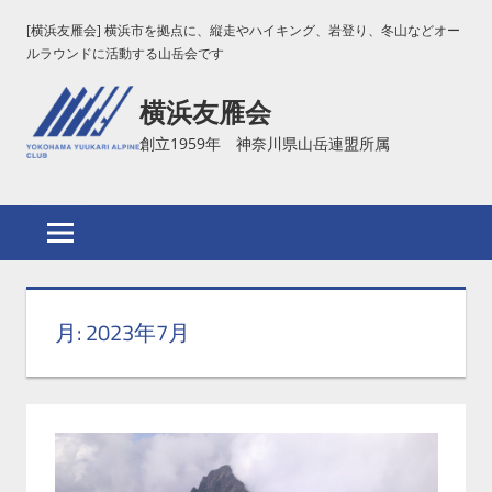
コ
[横浜友雁会] 横浜市を拠点に、縦走やハイキング、岩登り、冬山などオー
ン
ルラウンドに活動する山岳会です
テ
横浜友雁会
ン
ツ
創立1959年 神奈川県山岳連盟所属
へ
ス
キ
ッ
プ
月:
2023年7月