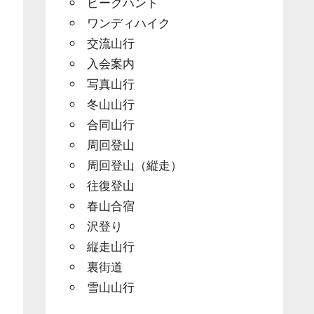
ピークハント
ワンディハイク
交流山行
入会案内
写真山行
冬山山行
合同山行
周回登山
周回登山（縦走）
往復登山
春山合宿
沢登り
縦走山行
裏街道
雪山山行