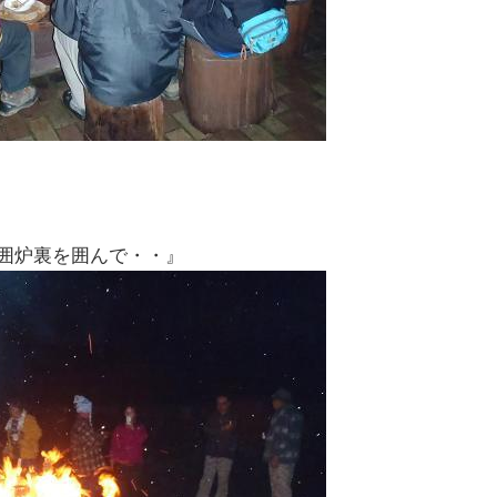
囲炉裏を囲んで・・』