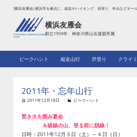
コ
[横浜友雁会] 横浜市を拠点に、縦走やハイキング、岩登り、冬山などオー
ン
テ
横浜友雁会
ン
創立1959年 神奈川県山岳連盟所属
ツ
へ
ス
ピークハント
縦走山行
沢登り
クライ
キ
ッ
プ
2011年・忘年山行
2011年12月18日
ピークハント
コメントを
焚き火を囲み宴会
＆破線の山、登る前に脱線！
日時：2011年12月３日（土）～４日（日）