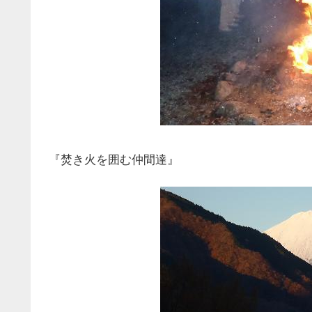
『焚き火を囲む仲間達』