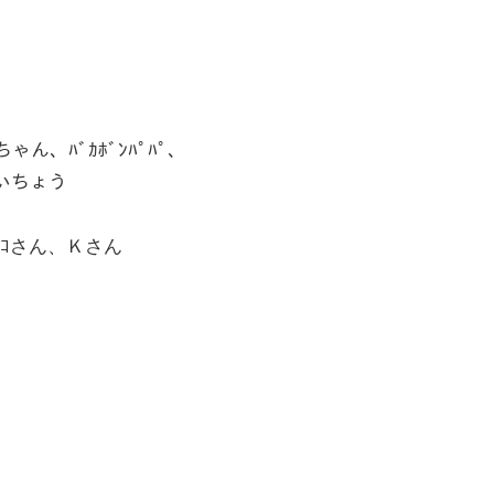
ゃん、ﾊﾞｶﾎﾞﾝﾊﾟﾊﾟ、
かいちょう
ｯｺさん、Ｋさん