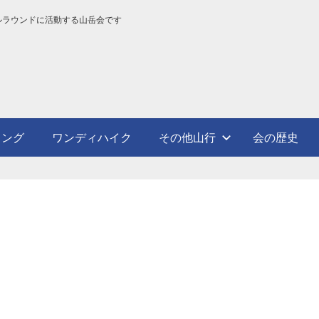
ルラウンドに活動する山岳会です
ミング
ワンディハイク
その他山行
会の歴史
残す