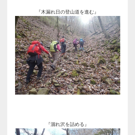
『木漏れ日の登山道を進む』
『涸れ沢を詰める』