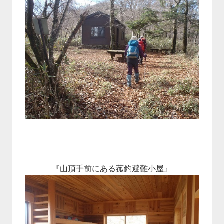
『山頂手前にある菰釣避難小屋』