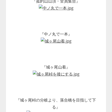
『菰釣山山頂・全員集合』
『中ノ丸で一本』
『城ヶ尾山着』
『城ヶ尾峠の分岐より、落合橋を目指して下
る』