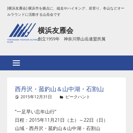
コ
[横浜友雁会] 横浜市を拠点に、縦走やハイキング、岩登り、冬山などオー
ン
ルラウンドに活動する山岳会です
テ
横浜友雁会
ン
ツ
創立1959年 神奈川県山岳連盟所属
へ
ス
キ
ッ
プ
西丹沢・菰釣山＆山中湖・石割山
2015年12月31日
ピークハント
コメントを
残す
”一足早い忘年山行”
日程：2015年11月21日（土）～22日（日）
山域・西丹沢・菰釣山＆山中湖・石割山