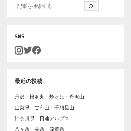
検索
SNS
最近の投稿
丹沢 檜洞丸・蛭ヶ岳・丹沢山
山梨県 甘利山・千頭星山
神奈川県 日連アルプス
八ヶ岳 赤岳・硫黄岳