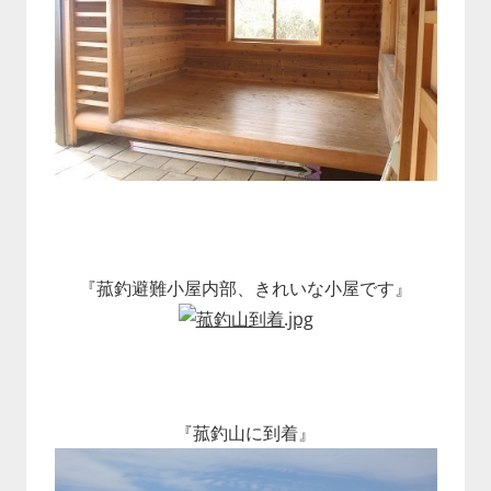
『菰釣避難小屋内部、きれいな小屋です』
『菰釣山に到着』