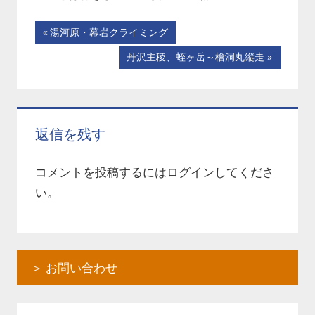
投
前
湯河原・幕岩クライミング
の
稿
次
丹沢主稜、蛭ヶ岳～檜洞丸縦走
記
の
ナ
事:
記
事:
ビ
返信を残す
ゲ
ー
コメントを投稿するには
ログイン
してくださ
い。
シ
ョ
ン
＞ お問い合わせ