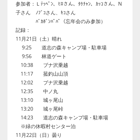
参加者：Ｌﾃｯﾍﾟﾝ、ﾋﾛさん、ﾀｹﾁｬﾝ、ｶｯｺさん、N
子さん ﾉﾌﾞｺさん、ｷｺさん
ﾊﾞｶﾎﾞﾝﾊﾟﾊﾟ（忘年会のみ参加）
記録：
11月21日（土）晴れ
9:25 道志の森キャンプ場・駐車場
9:56 林道ゲート
10:38 ブナ沢乗越
11:17 菰釣山山頂
12:02 ブナ沢乗越
12:35 中ノ丸
13:10 城ヶ尾山
13:20 城ヶ尾峠
14:23 道志の森キャンプ場・駐車場
※緑の休暇村センター泊
11月22日（日）曇り