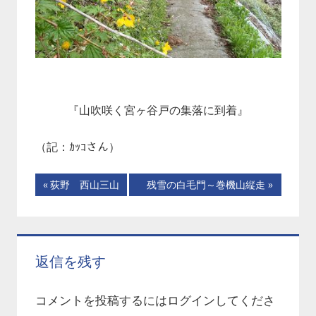
『山吹咲く宮ヶ谷戸の集落に到着』
（記：ｶｯｺさん）
投
前
次
荻野 西山三山
残雪の白毛門～巻機山縦走
の
の
稿
記
記
ナ
事:
事:
返信を残す
ビ
ゲ
コメントを投稿するには
ログイン
してくださ