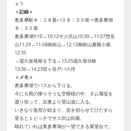
ょう
＜記録＞
奥多摩駅８：２８着バス８：３５発⇒奥多摩湖
８：５５着
奥多摩湖9:10→10:12サス沢山10:30→11:07惣岳
山11:29→11:58御前山→12:12御前山避難小屋
12:35
→湯久保尾根を下る→13:25湯久保分岐
13:36→14:23宮ヶ谷戸バス停
＜メモ＞
奥多摩湖でバスから下りる。
今にも雨の降りそうな空模様の中、ダム堰堤を
渡り切って、左奥より登山道に入る。
いきなり急登が始まり、息を切らせてひたすら
登ると１ピッチでサス沢山到着。
晴れていれば奥多摩湖が一望できる展望台で、