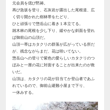
元会員を偲び黙祷。
再び急坂を登り、石灰岩が露出した尾根道、広
く切り開かれた樹林帯をたどり、
ひと頑張りで惣岳山に着き１本立てる。
雑木林の尾根を少し下り、緩やかな斜面を登れ
ば御前山の山頂だ。
山頂一帯はカタクリの群落が広がっている所だ
が、残念ながらまだ、花は咲いてない。
惣岳山への登りで紫色の愛らしいカタクリのつ
ぼみと一厘の花に対面することが出来たのが救
いだ。
山頂は、カタクリの花が目当てか登山者であふ
れているので、御前山避難小屋まで下り、
一休みする。