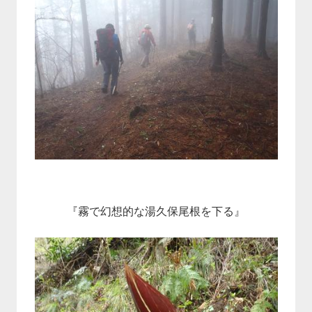
『霧で幻想的な湯久保尾根を下る』