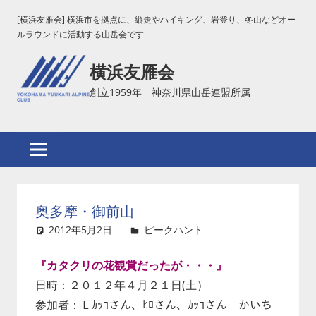
コ
[横浜友雁会] 横浜市を拠点に、縦走やハイキング、岩登り、冬山などオー
ン
ルラウンドに活動する山岳会です
テ
横浜友雁会
ン
ツ
創立1959年 神奈川県山岳連盟所属
へ
ス
キ
ッ
プ
奥多摩・御前山
2012年5月2日
ピークハント
コメントを残す
『カタクリの花観賞だったが・・・』
日時：２０１２年４月２１日(土）
参加者：Ｌｶｯｺさん、ﾋﾛさん、ｶｯｺさん かいち