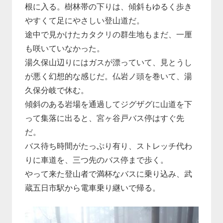
根に入る。樹林帯の下りは、傾斜もゆるく歩き
やすくて足にやさしい登山道だ。
途中で見かけたカタクリの群生地もまだ、一厘
も咲いていなかった。
湯久保山辺りにはガスが漂っていて、見とうし
が悪く幻想的な感じだ。仏岩ノ頭を巻いて、湯
久保分岐で休む。
傾斜のある岩場を通過してジグザグに山道を下
って集落に出ると、宮ヶ谷戸バス停はすぐ先
だ。
バス待ち時間がたっぷり有り、ストレッチ代わ
りに車道を、三つ先のバス停まで歩く。
やって来た登山者で満杯なバスに乗り込み、武
蔵五日市駅から電車乗り継いで帰る。