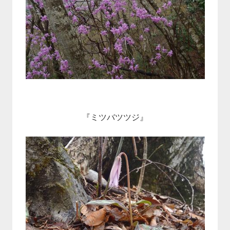
『ミツバツツジ』