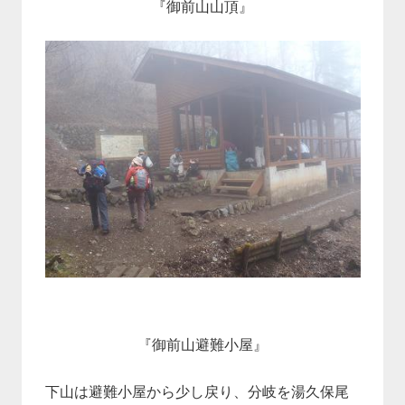
『御前山山頂』
『御前山避難小屋』
下山は避難小屋から少し戻り、分岐を湯久保尾