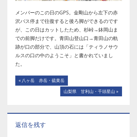
メンバーのこの日のGPS。金剛山から左下の赤
沢バス停まで往復すると後ろ脚ができるのです
が、この日はカットしたため、杉峠→鉢岡山ま
での前脚だけです。青田山登山口→青田山の軌
跡が口の部分で、山頂の石には「ティラノサウ
ルスの口の中のようこそ」と書かれていまし
た。
投
前
八ヶ岳 赤岳・硫黄岳
の
稿
次
山梨県 甘利山・千頭星山
記
の
ナ
事:
記
事:
ビ
返信を残す
ゲ