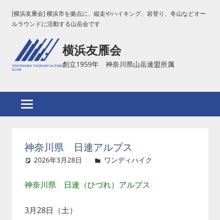
コ
[横浜友雁会] 横浜市を拠点に、縦走やハイキング、岩登り、冬山などオー
ン
ルラウンドに活動する山岳会です
テ
横浜友雁会
ン
ツ
創立1959年 神奈川県山岳連盟所属
へ
ス
キ
ッ
プ
神奈川県 日連アルプス
2026年3月28日
吉田
ワンディハイク
コメントを
残す
神奈川県 日連（ひづれ）アルプス
3月28日（土）