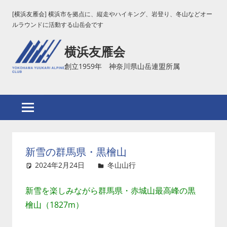
コ
[横浜友雁会] 横浜市を拠点に、縦走やハイキング、岩登り、冬山などオー
ン
ルラウンドに活動する山岳会です
テ
横浜友雁会
ン
ツ
創立1959年 神奈川県山岳連盟所属
へ
ス
キ
ッ
プ
新雪の群馬県・黒檜山
2024年2月24日
吉田
冬山山行
コメントを残す
新雪を楽しみながら群馬県・赤城山最高峰の黒
檜山（1827m）