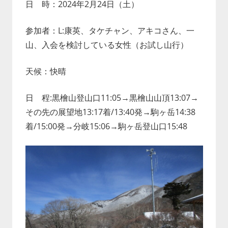
日 時：2024年2月24日（土）
参加者：L:康英、タケチャン、アキコさん、一
山、入会を検討している女性（お試し山行）
天候：快晴
日 程:黒檜山登山口11:05→黒檜山山頂13:07→
その先の展望地13:17着/13:40発→駒ヶ岳14:38
着/15:00発→分岐15:06→駒ヶ岳登山口15:48