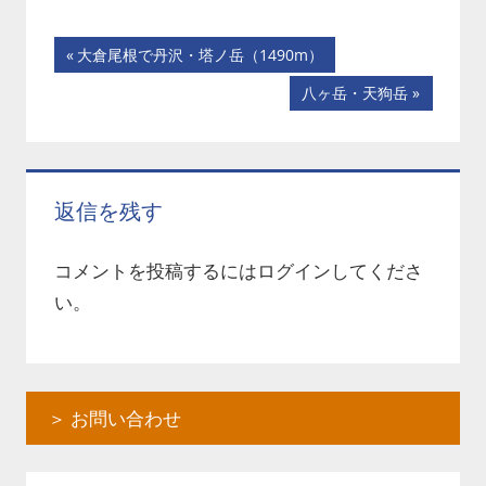
投
前
大倉尾根で丹沢・塔ノ岳（1490m）
の
稿
次
八ヶ岳・天狗岳
記
の
ナ
事:
記
事:
ビ
返信を残す
ゲ
ー
コメントを投稿するには
ログイン
してくださ
い。
シ
ョ
ン
＞ お問い合わせ