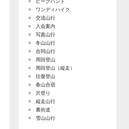
ピークハント
ワンディハイク
交流山行
入会案内
写真山行
冬山山行
合同山行
周回登山
」
周回登山（縦走）
往復登山
春山合宿
沢登り
縦走山行
裏街道
雪山山行