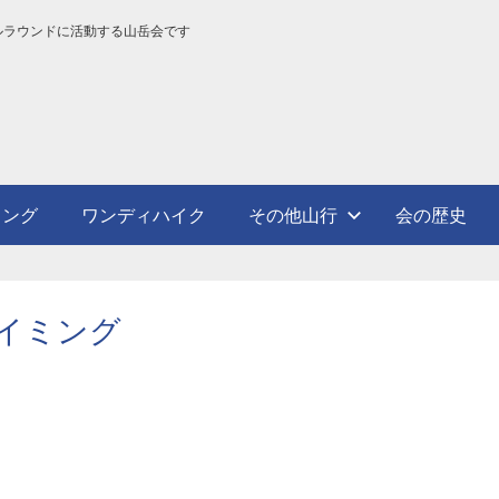
ルラウンドに活動する山岳会です
ミング
ワンディハイク
その他山行
会の歴史
イミング