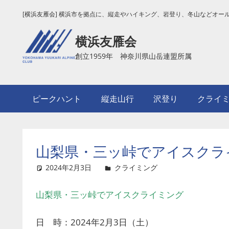
コ
[横浜友雁会] 横浜市を拠点に、縦走やハイキング、岩登り、冬山などオー
ン
テ
横浜友雁会
ン
創立1959年 神奈川県山岳連盟所属
ツ
へ
ス
ピークハント
縦走山行
沢登り
クライ
キ
ッ
プ
山梨県・三ッ峠でアイスクラ
2024年2月3日
吉田
クライミング
コメントを残す
山梨県・三ッ峠でアイスクライミング
日 時：2024年2月3日（土）