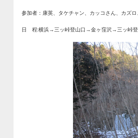
参加者：康英、タケチャン、カッコさん、カズロ
日 程:横浜→三ッ峠登山口→金ヶ窪沢→三ッ峠