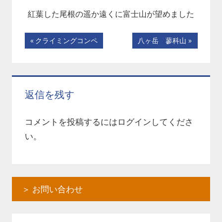
紅葉した尾根の遥か遠くに富士山が望めました
投
前
次
クライミングコンペ
八ヶ岳 蓼科山
の
の
稿
記
記
ナ
事:
事:
返信を残す
ビ
ゲ
コメントを投稿するには
ログイン
してくださ
ー
い。
シ
ョ
＞ お問い合わせ
ン