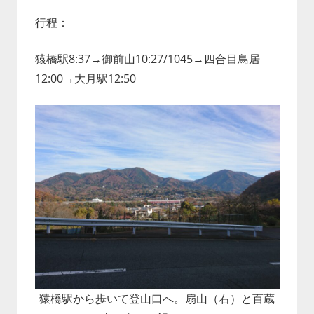
行程：
猿橋駅8:37→御前山10:27/1045→四合目鳥居
12:00→大月駅12:50
猿橋駅から歩いて登山口へ。扇山（右）と百蔵