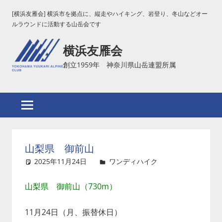
コ
[横浜友雁会] 横浜市を拠点に、縦走やハイキング、岩登り、冬山などオー
ン
ルラウンドに活動する山岳会です
テ
横浜友雁会
ン
ツ
創立1959年 神奈川県山岳連盟所属
へ
ス
キ
ッ
プ
山梨県 御前山
2025年11月24日
吉田
ワンディハイク
コメント
を残す
山梨県 御前山（730m）
11月24日（月、振替休日）