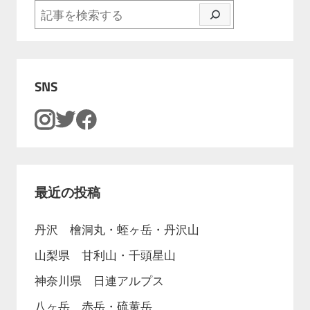
検索
SNS
最近の投稿
丹沢 檜洞丸・蛭ヶ岳・丹沢山
山梨県 甘利山・千頭星山
神奈川県 日連アルプス
八ヶ岳 赤岳・硫黄岳