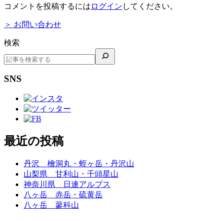
コメントを投稿するには
ログイン
してください。
＞ お問い合わせ
検索
SNS
最近の投稿
丹沢 檜洞丸・蛭ヶ岳・丹沢山
山梨県 甘利山・千頭星山
神奈川県 日連アルプス
八ヶ岳 赤岳・硫黄岳
八ヶ岳 蓼科山