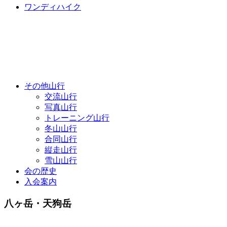
ワンディハイク
その他山行
交流山行
写真山行
トレーニング山行
冬山山行
合同山行
縦走山行
雪山山行
会の歴史
入会案内
八ヶ岳・天狗岳