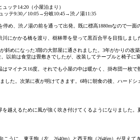
ュッテ14:20（小屋泊まり）
テ9:30／10:05→分岐10:45→
渋ノ湯11:35
を停め、渋ノ湯の前を通って出発。既に標高1880mなので一面
渋川にかかる橋を渡り、樹林帯を登って黒百合平を目指しまし
が斜めになった3階の大部屋に通されました。3年がかりの改
食。以前は食堂は畳敷きでしたが、改装してテーブルと椅子に
温はマイナス16度。それでも小屋の中は暖かく、掛布団一枚で
えました。次第に夜が明けてきます。6時に朝食の後、ハードシ
界を越えるために風が強く吹き付けてくるようになりました。
向こうに、東天狗（左、2640m）と西天狗（2646m）が見えて