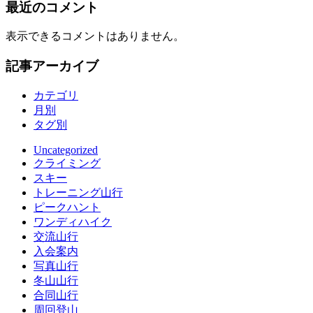
最近のコメント
表示できるコメントはありません。
記事アーカイブ
カテゴリ
月別
タグ別
Uncategorized
クライミング
スキー
トレーニング山行
ピークハント
ワンディハイク
交流山行
入会案内
写真山行
冬山山行
合同山行
周回登山