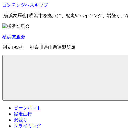
コンテンツへスキップ
[横浜友雁会] 横浜市を拠点に、縦走やハイキング、岩登り
横浜友雁会
創立1959年 神奈川県山岳連盟所属
ピークハント
縦走山行
沢登り
クライミング