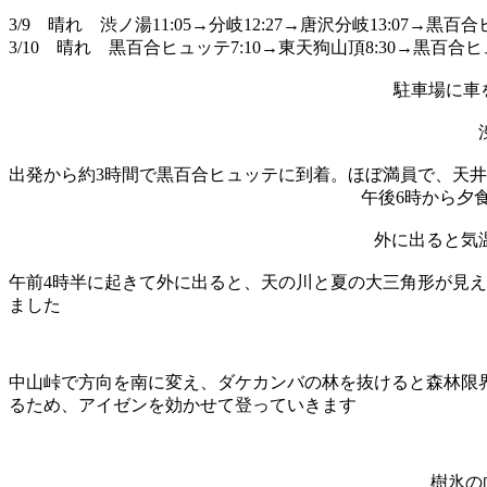
3/9 晴れ 渋ノ湯11:05→分岐12:27→唐沢分岐13:07→
黒百合ヒ
3/10 晴れ 黒百合ヒュッテ7:10→東天狗山頂8:30→
黒百合ヒュッ
駐車場に車
出発から約3時間で黒百合ヒュッテに到着。ほぼ満員で、天井
午後6時から夕
外に出ると気
午前4時半に起きて外に出ると、天の川と夏の大三角形が見
ました
中山峠で方向を南に変え、ダケカンバの林を抜けると森林限
るため、アイゼンを効かせて登っていきます
樹氷の