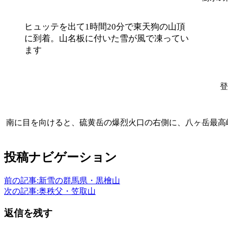
ヒュッテを出て1時間20分で東天狗の山頂
に到着。山名板に付いた雪が風で凍ってい
ます
登
南に目を向けると、硫黄岳の爆烈火口の右側に、八ヶ岳最高峰
投稿ナビゲーション
前の記事:
新雪の群馬県・黒檜山
次の記事:
奥秩父・笠取山
返信を残す