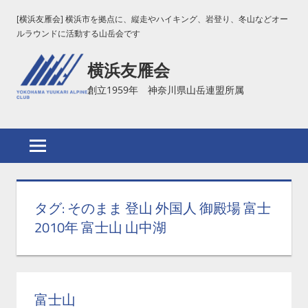
コ
[横浜友雁会] 横浜市を拠点に、縦走やハイキング、岩登り、冬山などオー
ン
ルラウンドに活動する山岳会です
テ
横浜友雁会
ン
ツ
創立1959年 神奈川県山岳連盟所属
へ
ス
キ
ッ
プ
タグ:
そのまま 登山 外国人 御殿場 富士
2010年 富士山 山中湖
富士山