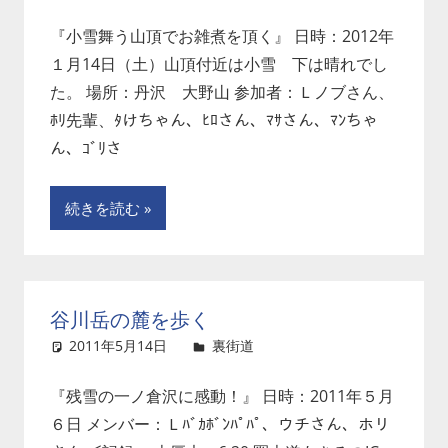
『小雪舞う山頂でお雑煮を頂く』 日時：2012年
１月14日（土）山頂付近は小雪 下は晴れでし
た。 場所：丹沢 大野山 参加者：Ｌノブさん、
ﾎﾘ先輩、ﾀけちゃん、ﾋﾛさん、ﾏｻさん、ﾏﾝちゃ
ん、ｺﾞﾘさ
続きを読む
谷川岳の麓を歩く
2011年5月14日
裏街道
コメントを残す
『残雪の一ノ倉沢に感動！』 日時：2011年５月
６日 メンバー：Ｌﾊﾞｶﾎﾞﾝﾊﾟﾊﾟ、ウチさん、ホリ