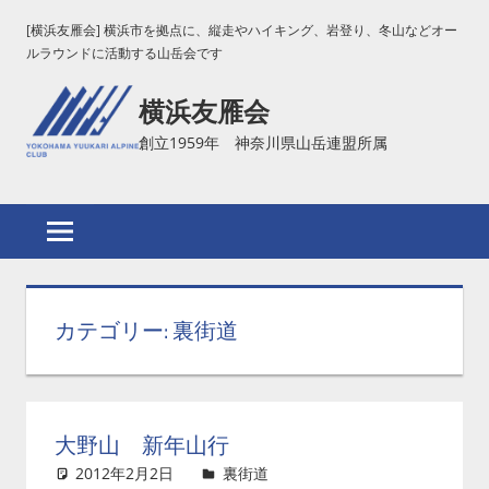
コ
[横浜友雁会] 横浜市を拠点に、縦走やハイキング、岩登り、冬山などオー
ン
ルラウンドに活動する山岳会です
テ
横浜友雁会
ン
ツ
創立1959年 神奈川県山岳連盟所属
へ
ス
キ
ッ
プ
カテゴリー:
裏街道
大野山 新年山行
2012年2月2日
裏街道
コメントを残す