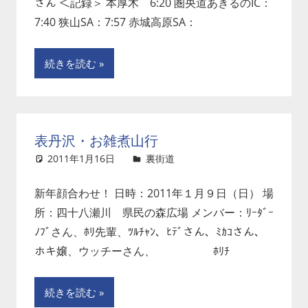
さん ＜記録＞ 本厚木 6:20 圏央道あきるのIC：
7:40 狭山SA：7:57 赤城高原SA：
続きを読む
表丹沢・お雑煮山行
2011年1月16日
裏街道
コメントを残す
新年顔合わせ！ 日時：2011年１月９日（日） 場
所：四十八瀬川 県民の森広場 メンバー：ﾘｰﾀﾞｰ
ﾉﾌﾞさん、ﾎﾘ先輩、ﾂﾙﾁｬﾝ、ﾋﾃﾞさん、ﾐｶｺさん、
ホキ嬢、ウッチーさん、 ﾎﾘﾁ
続きを読む