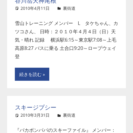
谷川岳天神尾根
2010年4月11日
裏街道
コメントを残す
雪山トレーニング メンバー L タケちゃん、カ
ツコさん、 日時：２０１０年４月４日（日）天
気・晴れ 記録 横浜駅6:15～東京駅7:08～上毛
高原8:27 バスに乗る 土合口9:20～ロープウェイ
登
続きを読む
スキージプシー
2010年3月31日
裏街道
コメントを残す
『バカボンパパのスキーファイル』 メンバー：