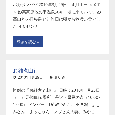
バカボンパパ 2010年3月29日～４月１日 ＜メモ
＞ 妙高高原池の平温泉スキー場に来ています 妙
高山と火打ち岳です 昨日は朝から物凄い雪でし
た ４０センチ
続きを読む
お雑煮山行
2010年1月29日
Murase
裏街道
コメントを残す
恒例の『お雑煮？山行』 日時：2010年1月23日
（土）天候晴れ 場所：丹沢・県民の森（10:00～
13:00） メンバー：Lﾊﾞｶﾎﾞﾝﾊﾟﾊﾟ、ホキ嬢、よし
みさん、まっちゃん、ノブさん夫妻、みかこ