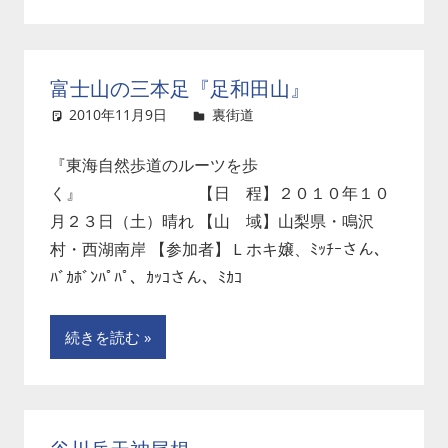
富士山の三本足『足和田山』
2010年11月9日
裏街道
コメントを残す
『東海自然歩道のルーツを歩
く』 【日 程】２０１０年１０
月２３日（土）晴れ 【山 域】山梨県・鳴沢
村・西湖南岸 【参加者】Ｌホキ嬢、ﾐｯﾁｰさん、
ﾊﾞｶﾎﾞﾝﾊﾟﾊﾟ、ｶｯｺさん、ﾐｶｺ
続きを読む